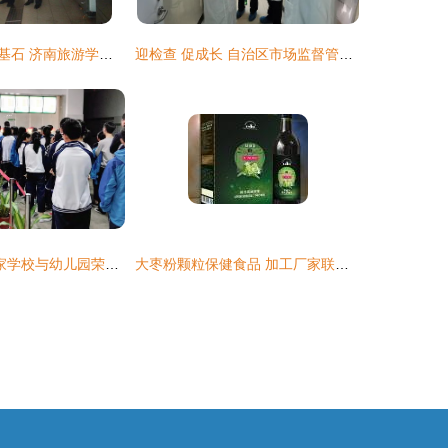
食品安全，校之基石 济南旅游学校餐饮服务食品安全获评A级并顺利通过市级专项检查
迎检查 促成长 自治区市场监督管理局餐饮服务食品安全滚动式检查组莅临陈旗宝日希勒镇民族幼儿园指导工作
速看！丽水130家学校与幼儿园荣获餐饮服务食品安全A级单位称号
大枣粉颗粒保健食品 加工厂家联系方式、价格与图片全解析