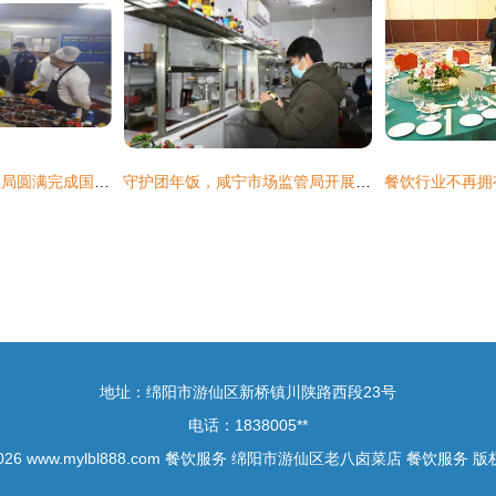
贵德县市场监督管理局圆满完成国家第三方评估验收期间餐饮服务食品安全保障任务
守护团年饭，咸宁市场监管局开展餐饮服务场所专项检查
地址：绵阳市游仙区新桥镇川陕路西段23号
电话：1838005**
2026
www.mylbl888.com
餐饮服务
绵阳市游仙区老八卤菜店
餐饮服务
版