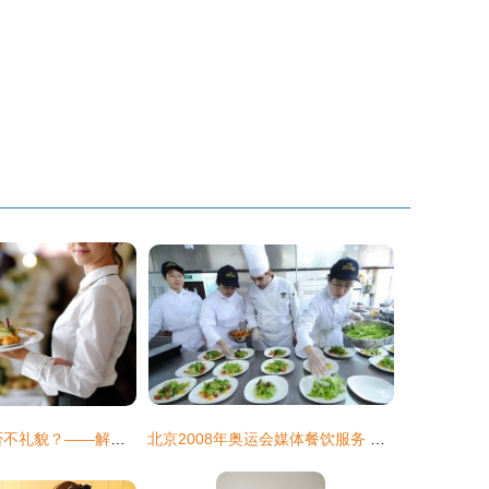
称呼“waiter”是否不礼貌？——解析餐饮服务中的语言细节与尊重之道
北京2008年奥运会媒体餐饮服务 一场无声的后勤盛宴