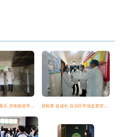
食品安全，校之基石 济南旅游学校餐饮服务食品安全获评A级并顺利通过市级专项检查
迎检查 促成长 自治区市场监督管理局餐饮服务食品安全滚动式检查组莅临陈旗宝日希勒镇民族幼儿园指导工作