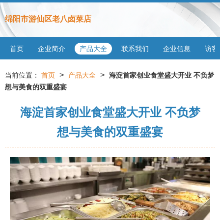
绵阳市游仙区老八卤菜店
首页
企业简介
产品大全
联系我们
企业信息
访客
>
>
当前位置：
首页
产品大全
海淀首家创业食堂盛大开业 不负梦
想与美食的双重盛宴
海淀首家创业食堂盛大开业 不负梦
想与美食的双重盛宴