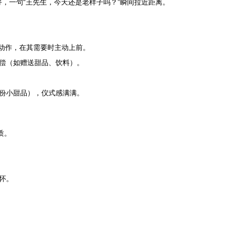
，一句“王先生，今天还是老样子吗？”瞬间拉近距离。
动作，在其需要时主动上前。
偿（如赠送甜品、饮料）。
份小甜品），仪式感满满。
质。
怀。