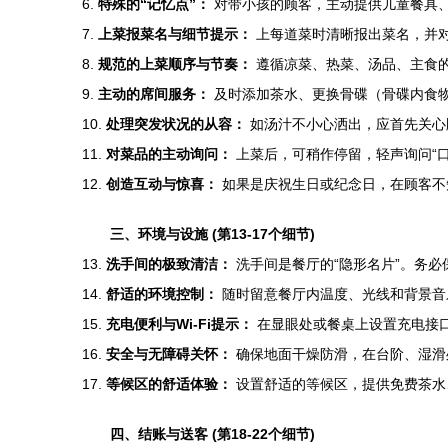
6.
特殊的“记忆点”：
对带小孩的顾客，主动提供儿童餐具、
7.
上菜报菜名与细节提示：
上每道菜时清晰报出菜名，并
8.
规范的上菜顺序与节奏：
遵循凉菜、热菜、汤品、主食
9.
主动的席间服务：
及时添加茶水、更换骨碟（骨碟内食物
10.
处理突发状况的从容：
如汤汁不小心洒出，应首先关心
11.
对菜品的主动询问：
上菜后，可稍作停留，轻声询问“
12.
创造互动与惊喜：
如果是庆祝生日或纪念日，在顾客不
三、环境与设施 (第13-17个细节)
13.
洗手间的极致清洁：
洗手间是餐厅的“隐形名片”。务
14.
舒适的环境控制：
随时留意餐厅内温度、光线和背景音
15.
充电便利与Wi-Fi提示：
在显眼处或餐桌上设置充电接口
16.
安全与无障碍关怀：
确保地面干燥防滑，在台阶、湿滑
17.
等候区的舒适体验：
设置舒适的等候区，提供免费茶水
四、结账与送客 (第18-22个细节)