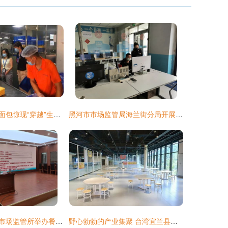
广州一小学午餐面包惊现“穿越”生产日期，涉事餐饮公司与食品厂遭立案查处
黑河市市场监管局海兰街分局开展网络餐饮服务食品安全专项检查
济宁高新区接庄市场监管所举办餐饮服务食品安全知识培训会，筑牢食安防线
野心勃勃的产业集聚 台湾宜兰县全域工业旅游中的餐饮服务启示