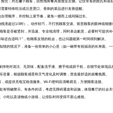
围兜；对左撇子顾客，自然地将餐具摆放至左侧。记住常客的姓氏和喜好
对需要特殊吃法或注意烫口、骨刺的菜品进行友善提醒。
的合理顺序，并控制上菜节奏，避免一拥而上或间隔过长。
残渣超过1/3时）。动作轻巧，不打扰顾客交谈。留意顾客的眼神或细微
顾客是否被烫到，并迅速、专业地清理，同时表达歉意，必要时可提供补
口味还合适吗？”，给顾客反馈的机会，也让问题能第一时间得到解决。
知情的情况下，准备一份简单的小心意（如一碗带有祝福语的长寿面、一
必保持绝对清洁、无异味，配备洗手液、擦手纸或烘干机，在细节处体现品
乐音量，根据顾客感受和天气变化及时调整，营造最舒适的就餐氛围。
，或提供充电宝租借服务。Wi-Fi密码应清晰易见，方便顾客连接。
处有明确警示。有条件的话，考虑无障碍通道和设施，体现餐厅的社会关
、小吃以及读物或小游戏，让排队时间变得不那么难熬。