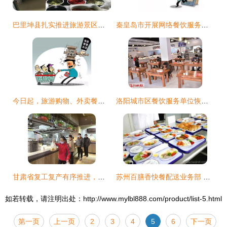
巴里坤县扎实推进旅游景区餐饮食品安全质量提升专项行动
秦皇岛市开展网络餐饮服务清网行动，保障食品安全
今日起，旅游购物、外卖餐饮服务迎来新法规实施
洛阳城市区餐饮服务单位恢复堂食，这些规矩需了解
甘肃省复工复产有序推进，餐饮服务逐步恢复
苏州百膳香快餐配送业务部 专业集体配送与餐饮管理服务
如若转载，请注明出处：http://www.mylbl888.com/product/list-5.html
第一页
上一页
2
3
4
5
6
下一页