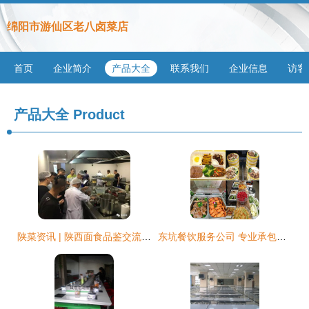
绵阳市游仙区老八卤菜店
首页
企业简介
产品大全
联系我们
企业信息
访客
产品大全
Product
陕菜资讯 | 陕西面食品鉴交流会今日在京顺利举行 餐饮服务
东坑餐饮服务公司 专业承包饭堂，打造优质餐饮服务